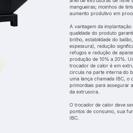
anel de extrusoras de filme
mangueiras; moinhos de tint
aumento produtivo em proces
A vantagem da implantação 
qualidade do produto garan
brilho, estabilidade do balão
espessura), redução signific
refugos e redução de apara
produção de 10% a 20%. Um
trocador de calor é em extr
circula na parte interna do
uma lança chamada IBC, o c
primordiais para assegurar a
da extrusora.
O trocador de calor deve ser
pontos de consumo, sua funç
IBC.