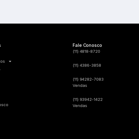
s
Fale Conosco
(11) 4818-8720
tos
(11) 4386-3858
(11) 94282-7083
Vendas
(11) 93942-1422
osco
Vendas