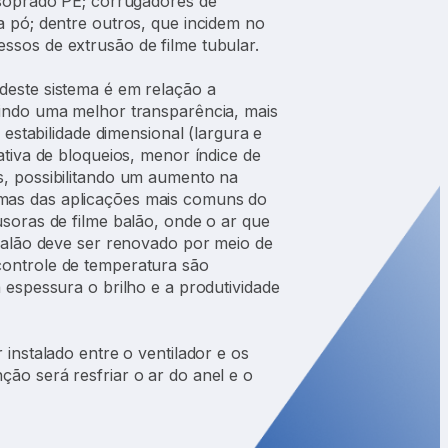
 soprado PE; corrugadores de
a pó; dentre outros, que incidem no
sos de extrusão de filme tubular.
deste sistema é em relação a
tindo uma melhor transparência, mais
, estabilidade dimensional (largura e
ativa de bloqueios, menor índice de
s, possibilitando um aumento na
as das aplicações mais comuns do
usoras de filme balão, onde o ar que
 balão deve ser renovado por meio de
ontrole de temperatura são
 espessura o brilho e a produtividade
 instalado entre o ventilador e os
ão será resfriar o ar do anel e o